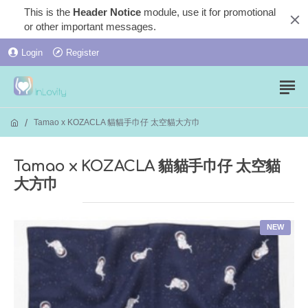
This is the
Header Notice
module, use it for promotional
or other important messages.
Login
Register
Tamao x KOZACLA 貓貓手巾仔 太空貓大方巾
Tamao x KOZACLA 貓貓手巾仔 太空貓
大方巾
NEW