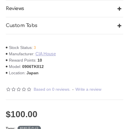
商品。
���奴才快搶！
Reviews
免運費�
Custom Tabs
CIA House 貓貓手巾仔 太空貓大方巾
尺寸: 60x 60 cm
物料：全棉
3
Stock Status:
*交易收PayPal, Payme,FPS 及 銀行轉帳 (確認後需三個工作天內完成付
CIA House
Manufacturer:
款，如沒有依時付款作放棄論）
10
Reward Points:
***InLover能享有95折優惠
0906TK012
Model:
Japan
Location:
***當中5%會捐出予InLovity捐贈基金
***包本地香港郵政平郵，海外人士需支付海外郵費
Based on 0 reviews.
-
Write a review
$100.00
Tags:
貓貓手巾仔